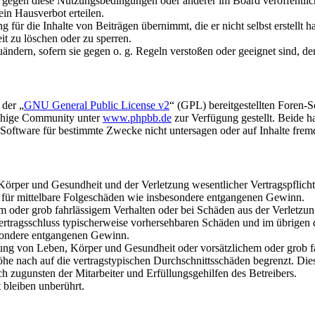
n gegen diese Nutzungsbedingungen oder anderer im Board veröffentli
in Hausverbot erteilen.
für die Inhalte von Beiträgen übernimmt, die er nicht selbst erstellt 
it zu löschen oder zu sperren.
uändern, sofern sie gegen o. g. Regeln verstoßen oder geeignet sind, 
 der „
GNU General Public License v2
“ (GPL) bereitgestellten Foren-
achige Community unter
www.phpbb.de
zur Verfügung gestellt. Beide h
oftware für bestimmte Zwecke nicht untersagen oder auf Inhalte frem
rper und Gesundheit und der Verletzung wesentlicher Vertragspflichten
ch für mittelbare Folgeschäden wie insbesondere entgangenen Gewinn.
em oder grob fahrlässigem Verhalten oder bei Schäden aus der Verletz
i Vertragsschluss typischerweise vorhersehbaren Schäden und im übrigen
besondere entgangenen Gewinn.
ng von Leben, Körper und Gesundheit oder vorsätzlichem oder grob fah
e nach auf die vertragstypischen Durchschnittsschäden begrenzt. Dies
h zugunsten der Mitarbeiter und Erfüllungsgehilfen des Betreibers.
bleiben unberührt.