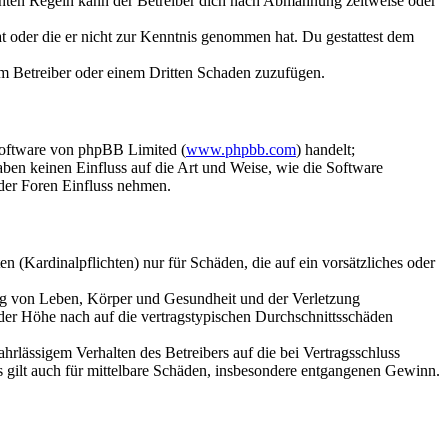
chten Regeln kann der Betreiber dich nach Abmahnung zeitweise oder
hat oder die er nicht zur Kenntnis genommen hat. Du gestattest dem
dem Betreiber oder einem Dritten Schaden zuzufügen.
Software von phpBB Limited (
www.phpbb.com
) handelt;
aben keinen Einfluss auf die Art und Weise, wie die Software
der Foren Einfluss nehmen.
 (Kardinalpflichten) nur für Schäden, die auf ein vorsätzliches oder
ung von Leben, Körper und Gesundheit und der Verletzung
 der Höhe nach auf die vertragstypischen Durchschnittsschäden
rlässigem Verhalten des Betreibers auf die bei Vertragsschluss
 gilt auch für mittelbare Schäden, insbesondere entgangenen Gewinn.