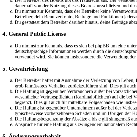
Der Betreiber des Boards übt das Hausrecht aus. Bei Verstöße
dauerhaft von der Nutzung dieses Boards ausschließen und dir e
Du nimmst zur Kenntnis, dass der Betreiber keine Verantwortung 
Betreiber, dein Benutzerkonto, Beiträge und Funktionen jederze
Du gestattest dem Betreiber darüber hinaus, deine Beiträge abz
4. General Public License
Du nimmst zur Kenntnis, dass es sich bei phpBB um eine unter
deutschsprachige Informationen werden durch die deutschspr
verwendet wird. Sie können insbesondere die Verwendung der S
5. Gewährleistung
Der Betreiber haftet mit Ausnahme der Verletzung von Leben, Kö
grob fahrlässiges Verhalten zurückzuführen sind. Dies gilt au
Die Haftung ist gegenüber Verbrauchern außer bei vorsätzlich
wesentlicher Vertragspflichten (Kardinalpflichten) auf die be
begrenzt. Dies gilt auch für mittelbare Folgeschäden wie ins
Die Haftung ist gegenüber Unternehmern außer bei der Verletzu
typischerweise vorhersehbaren Schäden und im Übrigen der Höh
Die Haftungsbegrenzung der Absätze a bis c gilt sinngemäß auc
Ansprüche für eine Haftung aus zwingendem nationalem Recht 
6. Änderungsvorbehalt