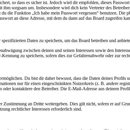
ert, so dass es sicher ist. Jedoch wird dir empfohlen, dieses Passwor
it ihm sorgsam um. Insbesondere wird dich kein Vertreter des Betreibe
nst du die Funktion „Ich habe mein Passwort vergessen“ benutzen. Di
asswort an diese Adresse, mit dem du dann auf das Board zugreifen kan
r spezifizierten Daten zu speichern, um das Board betreiben und anbiet
ssenabwägung zwischen deinen und seinen Interessen sowie den Interes
-Kennung zu speichern, sofern dies zur Gefahrenabwehr oder zur recht
möglichen. Du bist dir daher bewusst, dass die Daten deines Profils und
mationen nur für einen eingeschränkten Nutzerkreis (z. B. andere regist
oder kontaktiere den Betreiber. Die E-Mail-Adresse aus deinem Profil 
r Zustimmung an Dritte weitergeben. Dies gilt nicht, sofern er auf Gr
zung rechtlicher Interessen erforderlich sind.