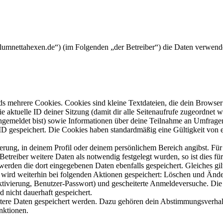
m.lumnettahexen.de“) (im Folgenden „der Betreiber“) die Daten verwe
s mehrere Cookies. Cookies sind kleine Textdateien, die dein Browser 
ie aktuelle ID deiner Sitzung (damit dir alle Seitenaufrufe zugeordnet
angemeldet bist) sowie Informationen über deine Teilnahme an Umfragen
ID gespeichert. Die Cookies haben standardmäßig eine Gültigkeit von e
ierung, in deinem Profil oder deinem persönlichem Bereich angibst. Für
reiber weitere Daten als notwendig festgelegt wurden, so ist dies für 
 werden die dort eingegebenen Daten ebenfalls gespeichert. Gleiches gi
e wird weiterhin bei folgenden Aktionen gespeichert: Löschen und Änd
ktivierung, Benutzer-Passwort) und gescheiterte Anmeldeversuche. D
d nicht dauerhaft gespeichert.
eitere Daten gespeichert werden. Dazu gehören dein Abstimmungsverhal
nktionen.