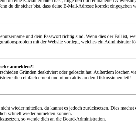
. Wenn du eine E-Mail erhalten hast, folge den dort enthaltenen Anweis
nn du dir sicher bist, dass deine E-Mail-Adresse korrekt eingegeben w
Benutzername und dein Passwort richtig sind. Wenn dies der Fall ist, w
igurationsproblem mit der Website vorliegt, welches ein Administrator l
t mehr anmelden?!
rschieden Gründen deaktiviert oder gelöscht hat. Außerdem löschen vie
triere dich einfach erneut und nimm aktiv an den Diskussionen teil!
 nicht wieder mitteilen, du kannst es jedoch zurücksetzen. Dies machs
 dich schnell wieder anmelden können.
ückzusetzen, so wende dich an die Board-Administration.