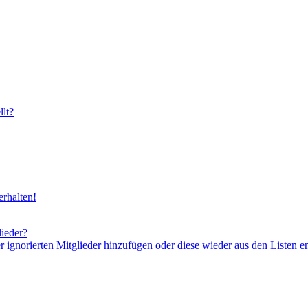
lt?
rhalten!
lieder?
er ignorierten Mitglieder hinzufügen oder diese wieder aus den Listen e