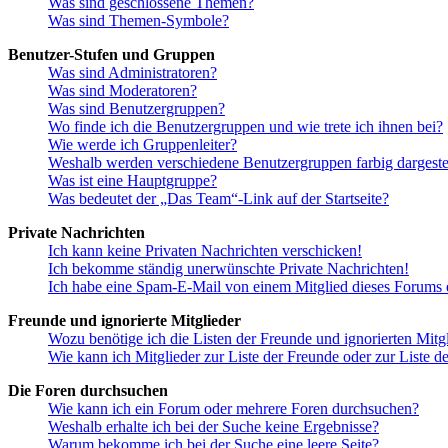
Was sind geschlossene Themen?
Was sind Themen-Symbole?
Benutzer-Stufen und Gruppen
Was sind Administratoren?
Was sind Moderatoren?
Was sind Benutzergruppen?
Wo finde ich die Benutzergruppen und wie trete ich ihnen bei?
Wie werde ich Gruppenleiter?
Weshalb werden verschiedene Benutzergruppen farbig dargestel
Was ist eine Hauptgruppe?
Was bedeutet der „Das Team“-Link auf der Startseite?
Private Nachrichten
Ich kann keine Privaten Nachrichten verschicken!
Ich bekomme ständig unerwünschte Private Nachrichten!
Ich habe eine Spam-E-Mail von einem Mitglied dieses Forums e
Freunde und ignorierte Mitglieder
Wozu benötige ich die Listen der Freunde und ignorierten Mitg
Wie kann ich Mitglieder zur Liste der Freunde oder zur Liste d
Die Foren durchsuchen
Wie kann ich ein Forum oder mehrere Foren durchsuchen?
Weshalb erhalte ich bei der Suche keine Ergebnisse?
Warum bekomme ich bei der Suche eine leere Seite?