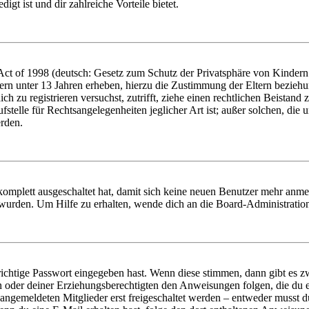
igt ist und dir zahlreiche Vorteile bietet.
t of 1998 (deutsch: Gesetz zum Schutz der Privatsphäre von Kindern i
ern unter 13 Jahren erheben, hierzu die Zustimmung der Eltern bezieh
dich zu registrieren versuchst, zutrifft, ziehe einen rechtlichen Beista
stelle für Rechtsangelegenheiten jeglicher Art ist; außer solchen, die
erden.
 komplett ausgeschaltet hat, damit sich keine neuen Benutzer mehr anm
 wurden. Um Hilfe zu erhalten, wende dich an die Board-Administratio
richtige Passwort eingegeben hast. Wenn diese stimmen, dann gibt es
ern oder deiner Erziehungsberechtigten den Anweisungen folgen, die du e
 angemeldeten Mitglieder erst freigeschaltet werden – entweder musst du